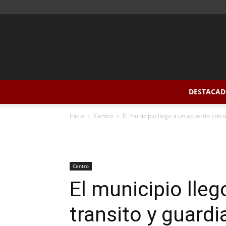
DESTACAD
Inicio
Centro
El municipio llego a un acuerdo con 
Centro
El municipio lle
transito y guard