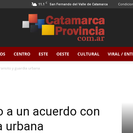
C
11.1
Condicion
San Fernando del Valle de Catamarca
OS
CENTRO
ESTE
OESTE
CULTURAL
VIRAL / EN
Catamarca
transito y guardia urbana
Provincia
go a un acuerdo con
ia urbana