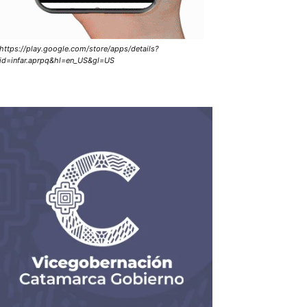
https://play.google.com/store/apps/details?
id=infar.aprpq&hl=en_US&gl=US