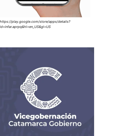
https://play.google.com/store/apps/details?
id=infar.aprpq&hl=en_US&gl=US