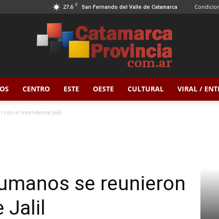
C
27.6
Condicion
San Fernando del Valle de Catamarca
OS
CENTRO
ESTE
OESTE
CULTURAL
VIRAL / EN
Catamarca
con el Intendente Jalil
Provincia
cumanos se reunieron
 Jalil