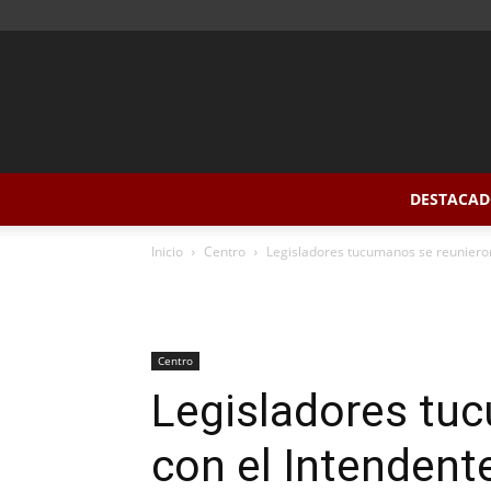
DESTACAD
Inicio
Centro
Legisladores tucumanos se reunieron 
Centro
Legisladores tu
con el Intendente