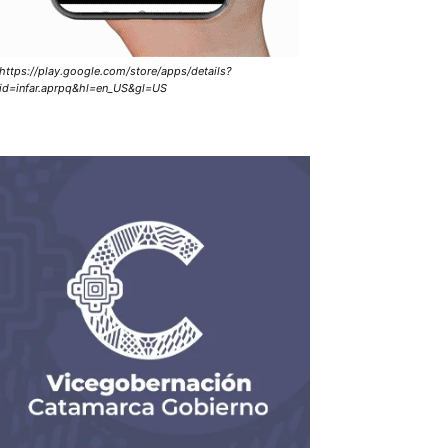
https://play.google.com/store/apps/details?
id=infar.aprpq&hl=en_US&gl=US