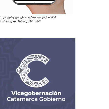
https://play.google.com/store/apps/details?
id=infar.aprpq&hl=en_US&gl=US