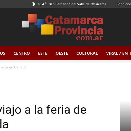
C
10.4
Condicion
San Fernando del Valle de Catamarca
OS
CENTRO
ESTE
OESTE
CULTURAL
VIRAL / EN
Catamarca
ineria en Canada
Provincia
ajo a la feria de
da