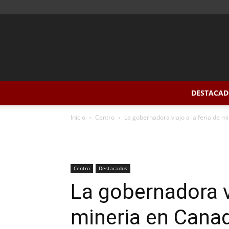
DESTACAD
Inicio
Centro
La gobernadora viajo a la feria de m
Centro
Destacados
La gobernadora vi
mineria en Cana