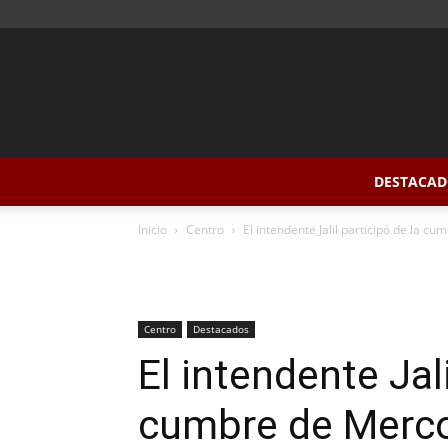
DESTACAD
Inicio
Centro
El intendente Jalil participó de la 
Centro
Destacados
El intendente Jali
cumbre de Merc