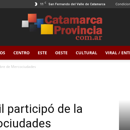
C
11
Condicion
San Fernando del Valle de Catamarca
OS
CENTRO
ESTE
OESTE
CULTURAL
VIRAL / EN
Catamarca
cumbre de Mercociudades
Provincia
l participó de la
ociudades