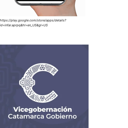
https://play.google.com/store/apps/details?
id=infar.aprpq&hl=en_US&gl=US