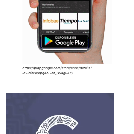
https://play.google.com/store/apps/details?
id=infar.aprpq&hl=en_US&gl=US