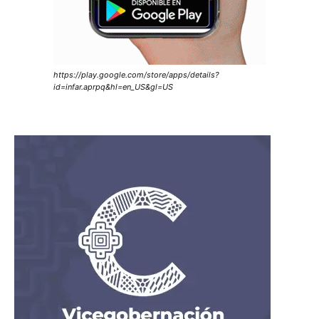
https://play.google.com/store/apps/details?
id=infar.aprpq&hl=en_US&gl=US