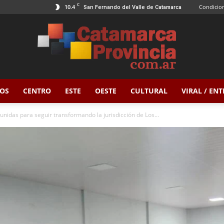
C
10.4
Condicion
San Fernando del Valle de Catamarca
OS
CENTRO
ESTE
OESTE
CULTURAL
VIRAL / EN
Catamarca
nidas para seguir transformando la jurisdicción de Los...
Provincia