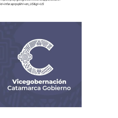
id=infar.aprpq&hl=en_US&gl=US