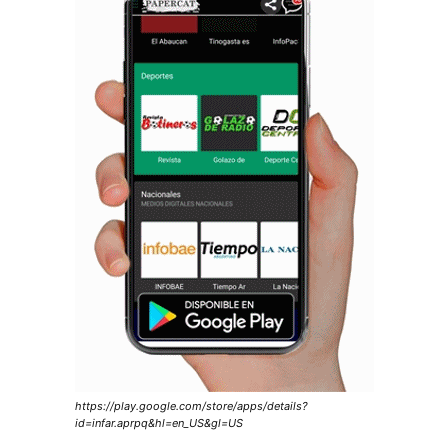
https://play.google.com/store/apps/details?
id=infar.aprpq&hl=en_US&gl=US