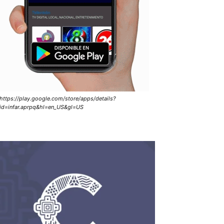
https://play.google.com/store/apps/details?
id=infar.aprpq&hl=en_US&gl=US