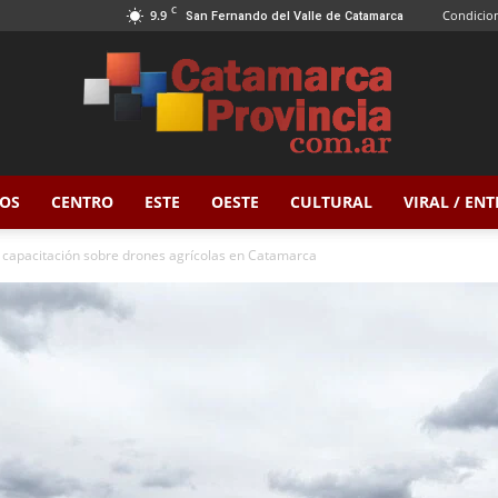
C
9.9
Condicion
San Fernando del Valle de Catamarca
OS
CENTRO
ESTE
OESTE
CULTURAL
VIRAL / EN
Catamarca
a capacitación sobre drones agrícolas en Catamarca
Provincia