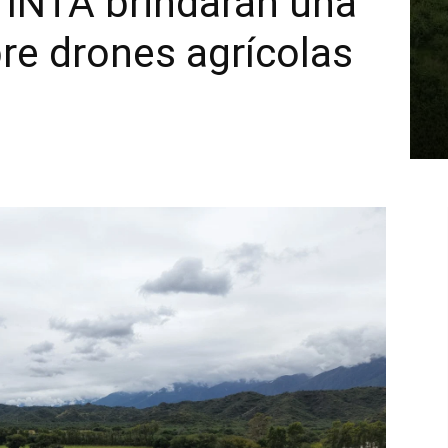
l INTA brindarán una
re drones agrícolas