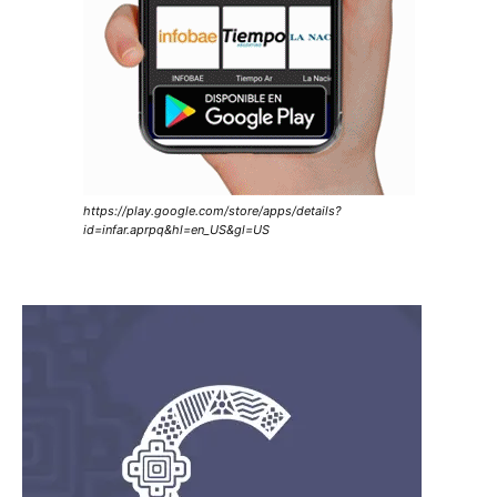
https://play.google.com/store/apps/details?
id=infar.aprpq&hl=en_US&gl=US