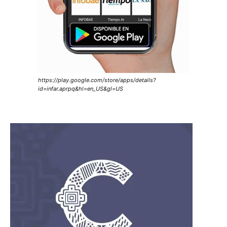
https://play.google.com/store/apps/details?
id=infar.aprpq&hl=en_US&gl=US