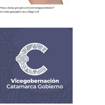
https://play.google.com/store/apps/details?
id=infar.aprpq&hl=en_US&gl=US