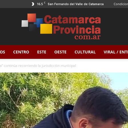
C
16.5
Condicion
San Fernando del Valle de Catamarca
OS
CENTRO
ESTE
OESTE
CULTURAL
VIRAL / EN
Catamarca
a” continúa recorriendo la jurisdicción municipal
Provincia