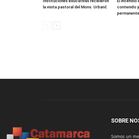
Instituciones educativas recibieron
El incendio
la visita pastoral del Mons. Urbanč
contenido y
permanent
SOBRE NO
Somos un med