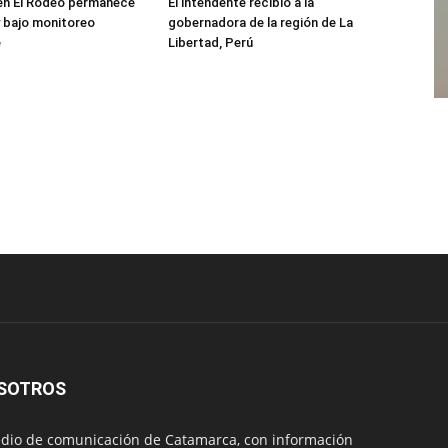
 en El Rodeo permanece
El intendente recibió a la
 bajo monitoreo
gobernadora de la región de La
e
Libertad, Perú
SOTROS
io de comunicación de Catamarca, con información