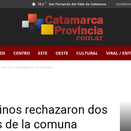
C
18.2
Condicion
San Fernando del Valle de Catamarca
OS
CENTRO
ESTE
OESTE
CULTURAL
VIRAL / EN
Catamarca
 ofertas salariales de la comuna
Provincia
inos rechazaron dos
es de la comuna