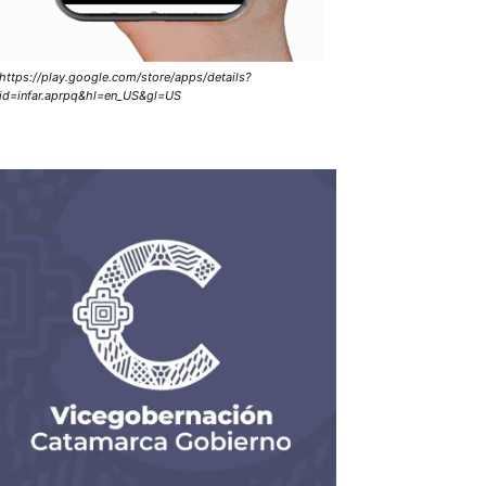
https://play.google.com/store/apps/details?
id=infar.aprpq&hl=en_US&gl=US