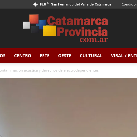
C
18.8
Condicion
San Fernando del Valle de Catamarca
OS
CENTRO
ESTE
OESTE
CULTURAL
VIRAL / EN
Catamarca
contaminación acústica y derechos de electrodependientes
Provincia