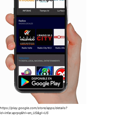
https://play.google.com/store/apps/details?
id=infar.aprpq&hl=en_US&gl=US