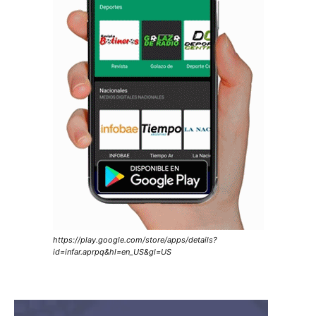
https://play.google.com/store/apps/details?
id=infar.aprpq&hl=en_US&gl=US