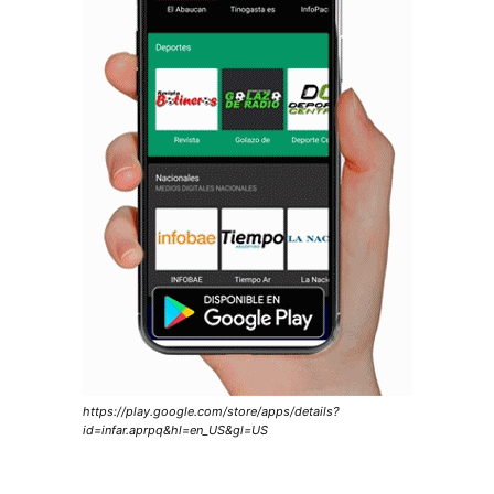
https://play.google.com/store/apps/details?
id=infar.aprpq&hl=en_US&gl=US