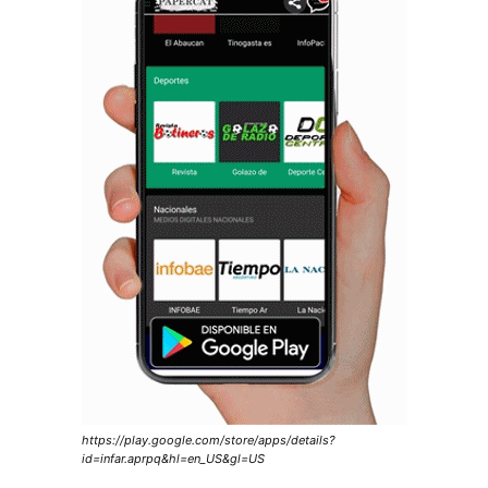
https://play.google.com/store/apps/details?
id=infar.aprpq&hl=en_US&gl=US