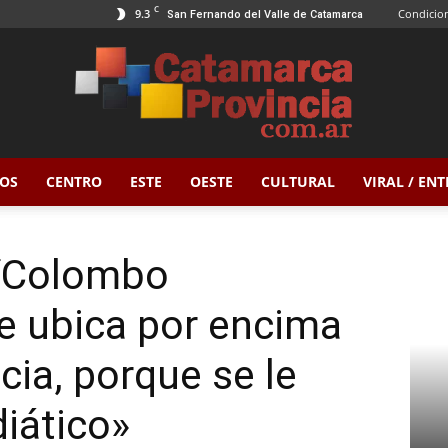
C
9.3
Condicion
San Fernando del Valle de Catamarca
OS
CENTRO
ESTE
OESTE
CULTURAL
VIRAL / EN
Catamarca
ente se ubica por encima de la misma justicia,...
: “Colombo
e ubica por encima
Provincia
cia, porque se le
diático»