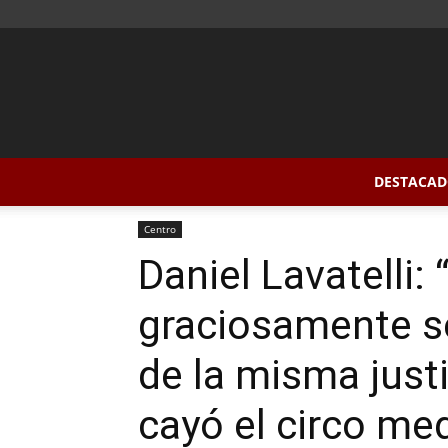
DESTACAD
Inicio
Centro
Daniel Lavatelli: “Colombo graciosam
Centro
Daniel Lavatelli
graciosamente s
de la misma justi
cayó el circo me