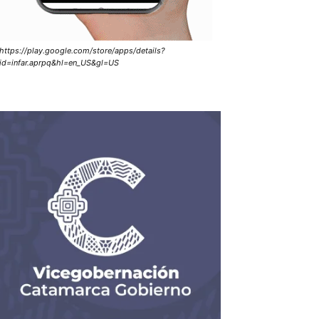
https://play.google.com/store/apps/details?
id=infar.aprpq&hl=en_US&gl=US