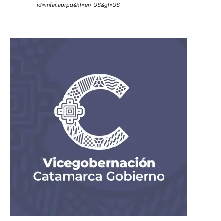
id=infar.aprpq&hl=en_US&gl=US