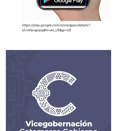
https://play.google.com/store/apps/details?
id=infar.aprpq&hl=en_US&gl=US