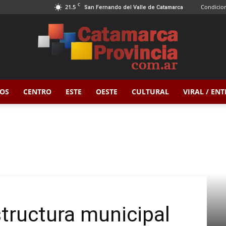
C
21.5
Condicion
San Fernando del Valle de Catamarca
OS
CENTRO
ESTE
OESTE
CULTURAL
VIRAL / EN
Catamarca
Provincia
tructura municipal