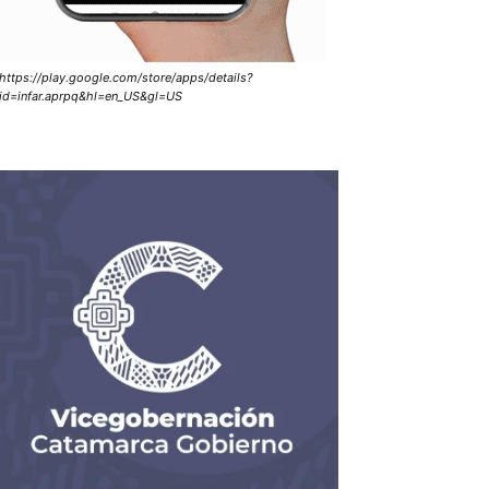
https://play.google.com/store/apps/details?
id=infar.aprpq&hl=en_US&gl=US