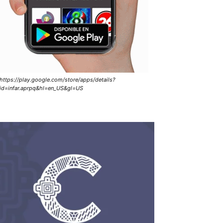
https://play.google.com/store/apps/details?
id=infar.aprpq&hl=en_US&gl=US