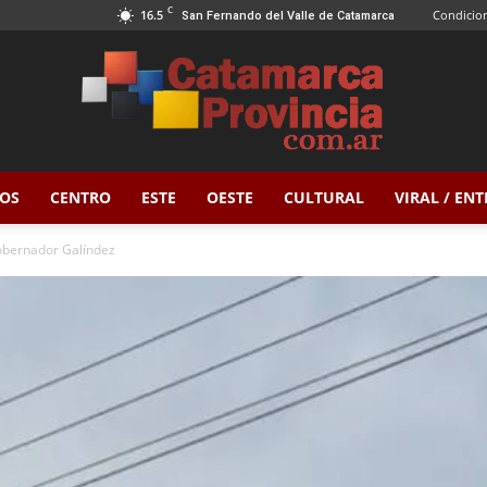
C
16.5
Condicion
San Fernando del Valle de Catamarca
OS
CENTRO
ESTE
OESTE
CULTURAL
VIRAL / EN
Catamarca
obernador Galíndez
Provincia