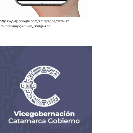
https://play.google.com/store/apps/details?
id=infar.aprpq&hl=en_US&gl=US