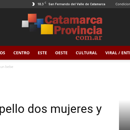
C
18.3
Condicion
San Fernando del Valle de Catamarca
OS
CENTRO
ESTE
OESTE
CULTURAL
VIRAL / EN
Catamarca
 un bebe
Provincia
pello dos mujeres y