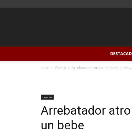
DESTACAD
Inicio
Centro
Arrebatador atropello dos mujeres y
Centro
Arrebatador atro
un bebe