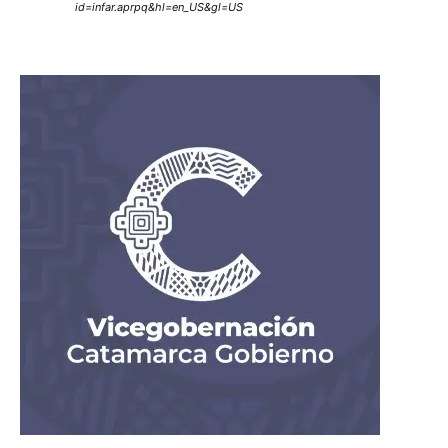
id=infar.aprpq&hl=en_US&gl=US