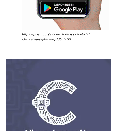
https://play.google.com/store/apps/details?
id=infar.aprpq&hl=en_US&gl=US