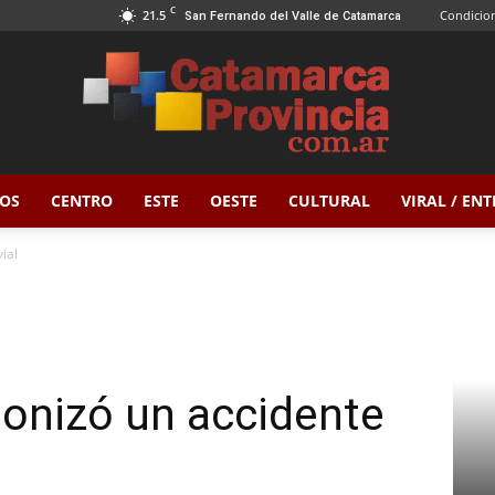
C
21.5
Condicion
San Fernando del Valle de Catamarca
OS
CENTRO
ESTE
OESTE
CULTURAL
VIRAL / EN
Catamarca
ial
Provincia
onizó un accidente