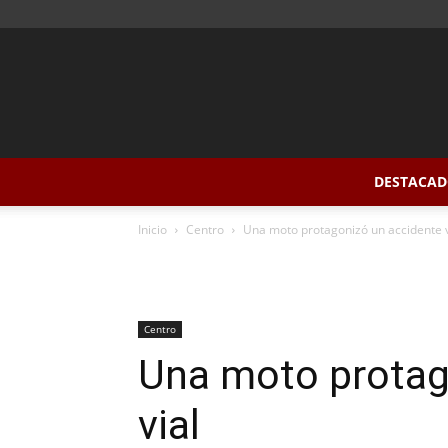
DESTACAD
Inicio
Centro
Una moto protagonizó un accidente v
Centro
Una moto protag
vial