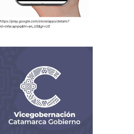
https://play.google.com/store/apps/details?
id=infar.aprpq&hl=en_US&gl=US