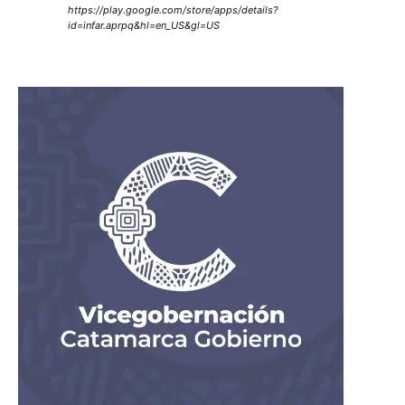
https://play.google.com/store/apps/details?
id=infar.aprpq&hl=en_US&gl=US