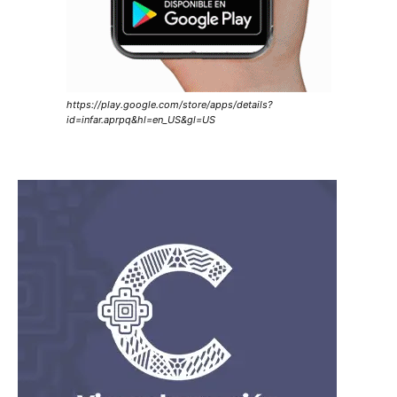
https://play.google.com/store/apps/details?
id=infar.aprpq&hl=en_US&gl=US