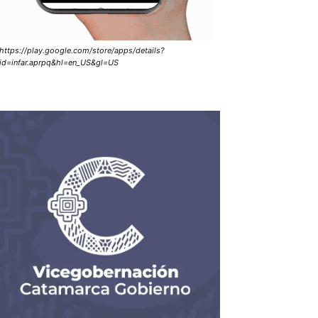
https://play.google.com/store/apps/details?
id=infar.aprpq&hl=en_US&gl=US