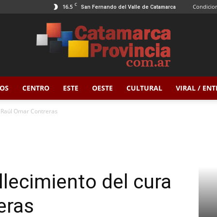
C
16.5
Condicion
San Fernando del Valle de Catamarca
OS
CENTRO
ESTE
OESTE
CULTURAL
VIRAL / EN
Catamarca
ra Raúl Omar Contreras
Provincia
allecimiento del cura
eras