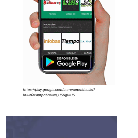
https://play.google.com/store/apps/details?
id=infar.aprpq&hl=en_US&gl=US