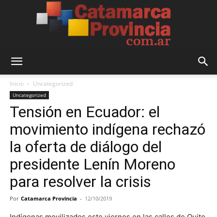
Catamarca
Inicio
Uncategorized
Uncategorized
Tensión en Ecuador: el
Provincia
movimiento indígena rechazó
la oferta de diálogo del
presidente Lenín Moreno
para resolver la crisis
Por
Catamarca Provincia
-
12/10/2019
Indígenas movilizados este viernes en las calles de Quito