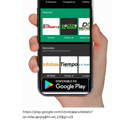
https://play.google.com/store/apps/details?
id=infar.aprpq&hl=en_US&gl=US