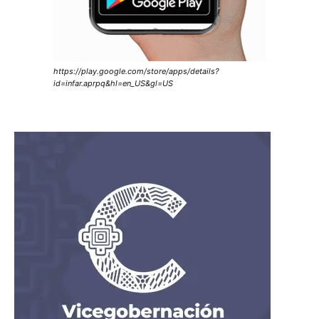
https://play.google.com/store/apps/details?
id=infar.aprpq&hl=en_US&gl=US