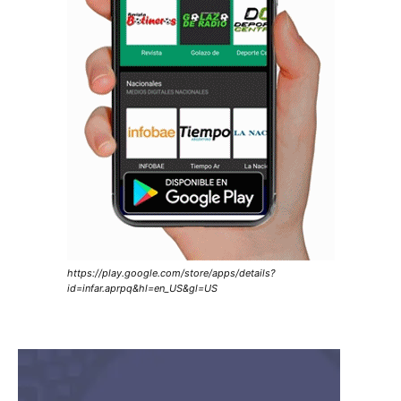
https://play.google.com/store/apps/details?
id=infar.aprpq&hl=en_US&gl=US