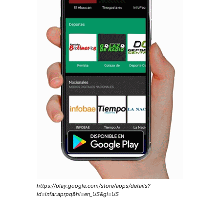
https://play.google.com/store/apps/details?
id=infar.aprpq&hl=en_US&gl=US