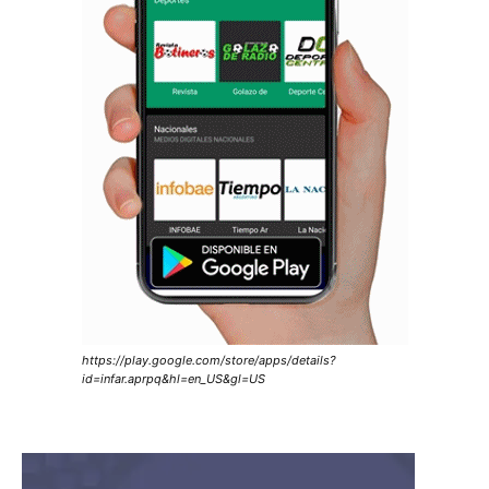
https://play.google.com/store/apps/details?
id=infar.aprpq&hl=en_US&gl=US