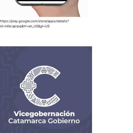
https://play.google.com/store/apps/details?
id=infar.aprpq&hl=en_US&gl=US