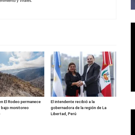
enimiento y Virales.
 en El Rodeo permanece
El intendente recibió a la
 bajo monitoreo
gobernadora de la región de La
e
Libertad, Perú