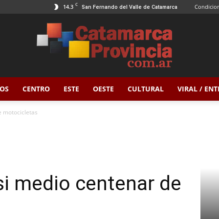
C
14.3
Condicion
San Fernando del Valle de Catamarca
OS
CENTRO
ESTE
OESTE
CULTURAL
VIRAL / EN
Catamarca
e motocicletas
Provincia
si medio centenar de