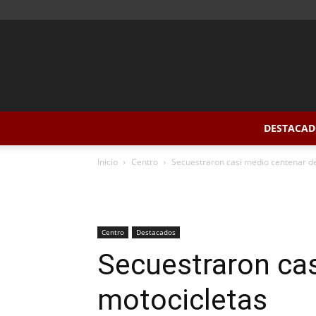
DESTACAD
Inicio
Centro
Secuestraron casi medio centenar d
Centro
Destacados
Secuestraron ca
motocicletas