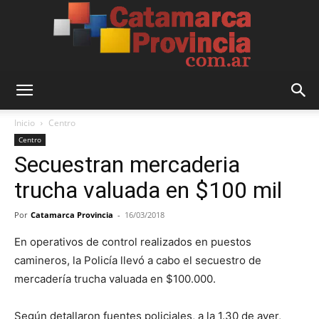
Catamarca
Inicio
Centro
Centro
Secuestran mercaderia
Provincia
trucha valuada en $100 mil
Por
Catamarca Provincia
-
16/03/2018
En operativos de control realizados en puestos
camineros, la Policía llevó a cabo el secuestro de
mercadería trucha valuada en $100.000.
Según detallaron fuentes policiales, a la 1.30 de ayer,