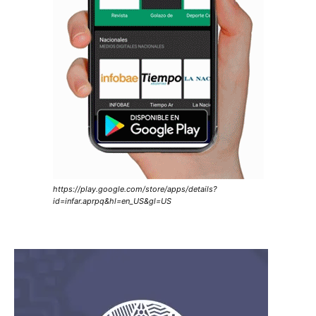
https://play.google.com/store/apps/details?
id=infar.aprpq&hl=en_US&gl=US