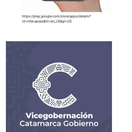
https://play.google.com/store/apps/details?
id=infar.aprpq&hl=en_US&gl=US