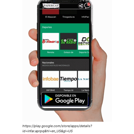
https://play.google.com/store/apps/details?
id=infar.aprpq&hl=en_US&gl=US