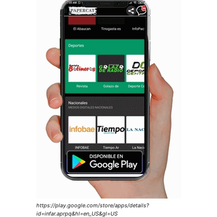
https://play.google.com/store/apps/details?
id=infar.aprpq&hl=en_US&gl=US