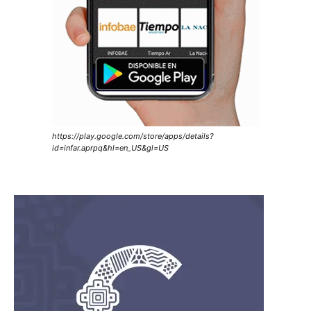
https://play.google.com/store/apps/details?
id=infar.aprpq&hl=en_US&gl=US