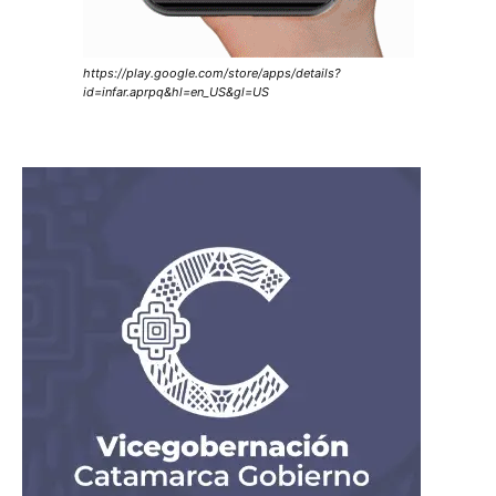
https://play.google.com/store/apps/details?
id=infar.aprpq&hl=en_US&gl=US