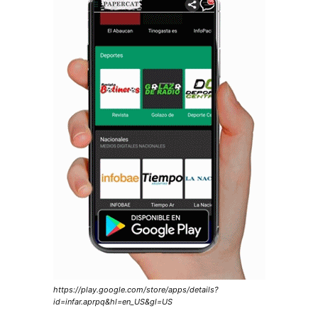
https://play.google.com/store/apps/details?
id=infar.aprpq&hl=en_US&gl=US