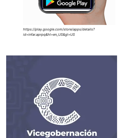
https://play.google.com/store/apps/details?
id=infar.aprpq&hl=en_US&gl=US