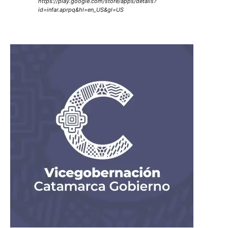
https://play.google.com/store/apps/details?
id=infar.aprpq&hl=en_US&gl=US