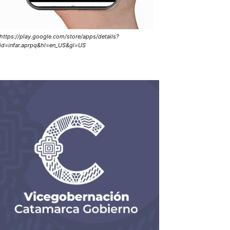
https://play.google.com/store/apps/details?
id=infar.aprpq&hl=en_US&gl=US