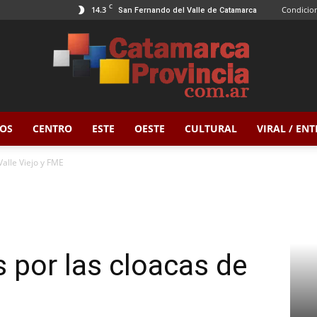
C
14.3
Condicion
San Fernando del Valle de Catamarca
OS
CENTRO
ESTE
OESTE
CULTURAL
VIRAL / EN
Catamarca
Valle Viejo y FME
Provincia
 por las cloacas de