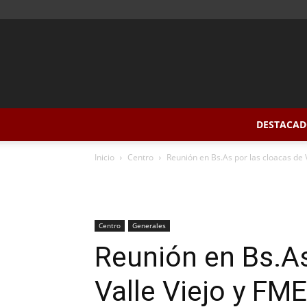
DESTACAD
Inicio
Centro
Reunión en Bs.As por las cloacas de 
Centro
Generales
Reunión en Bs.As
Valle Viejo y FME