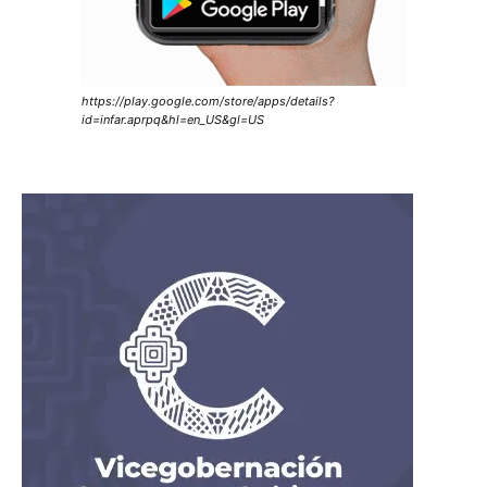
https://play.google.com/store/apps/details?
id=infar.aprpq&hl=en_US&gl=US