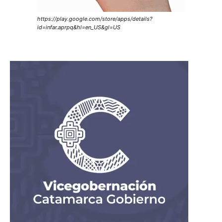
https://play.google.com/store/apps/details?
id=infar.aprpq&hl=en_US&gl=US