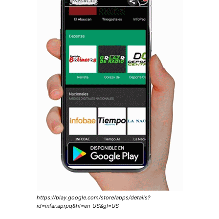
https://play.google.com/store/apps/details?
id=infar.aprpq&hl=en_US&gl=US